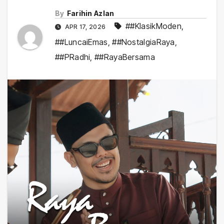
By
Farihin Azlan
##KlasikModen
,
APR 17, 2026
##LuncaiEmas
,
##NostalgiaRaya
,
##PRadhi
,
##RayaBersama