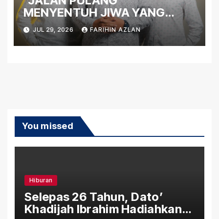
“JALAN PULANG”
MENYENTUH JIWA YANG
TERLUKA
JUL 29, 2026
FARIHIN AZLAN
You missed
Hiburan
Selepas 26 Tahun, Dato’
Khadijah Ibrahim Hadiahkan