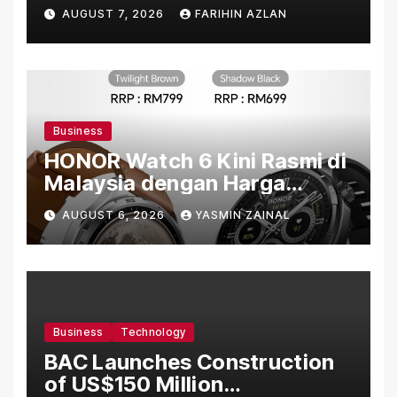
“Ibu Doa” sebagai Karya
AUGUST 7, 2026
FARIHIN AZLAN
Penuh Makna
Business
HONOR Watch 6 Kini Rasmi di
Malaysia dengan Harga
Bermula RM699
AUGUST 6, 2026
YASMIN ZAINAL
Business
Technology
BAC Launches Construction
of US$150 Million