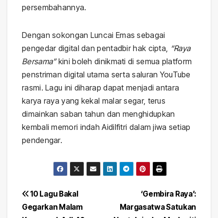
persembahannya.
Dengan sokongan Luncai Emas sebagai
pengedar digital dan pentadbir hak cipta,
“Raya
Bersama”
kini boleh dinikmati di semua platform
penstriman digital utama serta saluran YouTube
rasmi. Lagu ini diharap dapat menjadi antara
karya raya yang kekal malar segar, terus
dimainkan saban tahun dan menghidupkan
kembali memori indah Aidilfitri dalam jiwa setiap
pendengar.
Post
10 Lagu Bakal
‘Gembira Raya’:
Gegarkan Malam
Margasatwa Satukan
navigation