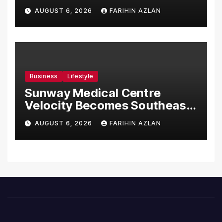
Manufacturing Facility in
AUGUST 6, 2026
FARIHIN AZLAN
Malaysia
Business
Lifestyle
Sunway Medical Centre
Velocity Becomes Southeast
Asia’s First Hospital to
AUGUST 6, 2026
FARIHIN AZLAN
Introduce the Comprehensive
NORAV Clinical Management
System, Elevating Patient
Care Standards