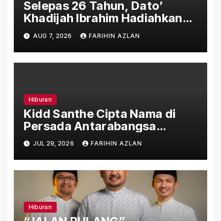
Selepas 26 Tahun, Dato’
Khadijah Ibrahim Hadiahkan
“Ibu Doa” sebagai Karya
AUG 7, 2026
FARIHIN AZLAN
Penuh Makna
Hiburan
Kidd Santhe Cipta Nama di
Persada Antarabangsa
Menerusi “Aku Level Lain”
JUL 29, 2026
FARIHIN AZLAN
Hiburan