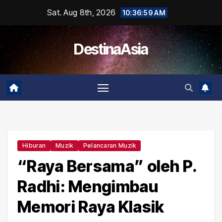
Skip
Sat. Aug 8th, 2026
10:37:00 AM
to
content
DestinaAsia
Hiburan
Muzik
Pelancaran Muzik
“Raya Bersama” oleh P.
Radhi: Mengimbau
Memori Raya Klasik