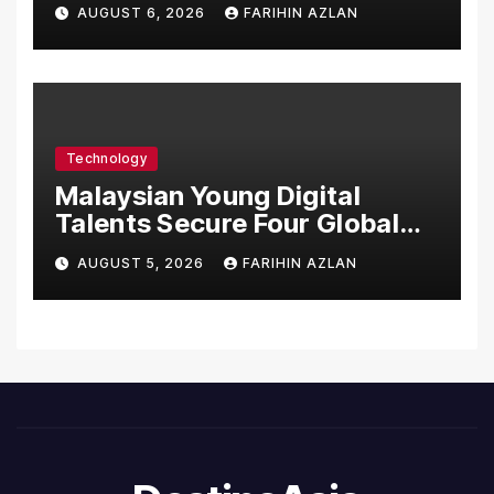
Asia’s First Hospital to
AUGUST 6, 2026
FARIHIN AZLAN
Introduce the Comprehensive
NORAV Clinical Management
System, Elevating Patient
Care Standards
Technology
Malaysian Young Digital
Talents Secure Four Global
Awards at Adobe and
AUGUST 5, 2026
FARIHIN AZLAN
Microsoft World
Championships