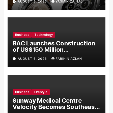
AUGUST 6, 2026
YASMIN ZAINAL
Business
Technology
BAC Launches Construction
of US$150 Million
Manufacturing Facility in
AUGUST 6, 2026
FARIHIN AZLAN
Malaysia
Business
Lifestyle
Sunway Medical Centre
Velocity Becomes Southeast