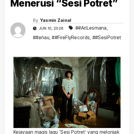
Menerusi “Sesi Potret”
By
Yasmin Zainal
##AriLesmana
,
JUN 10, 2026
##eńau
,
##FireFlyRecords
,
##SesiPotret
Kejayaan magis lagu ‘Sesi Potret’ yang melonjak