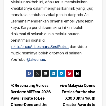
Melalui naskhah ini, eńau terus membuktikan
kredibilitinya dalam menghasilkan lirik yang jujur,
manakala sentuhan vokal penuh daripada Ari
Lesmana memberikan dimensi emosi yang lebih
kaya. Karya penuh bermakna ini kini boleh
dinikmati di seluruh dunia melalui pautan
penstriman digital di
ink.to/enauAriLesmanaSesiPotret
dan video
muzik rasminya boleh ditonton di saluran
YouTube
@akuenau
.
Post
Resonating Across
vivo Malaysia Opens
Borders: MIFFest 2026
Entries for the vivo
navigation
Pays Tribute to Lee
X300 Ultra Youth
Chang-Dong and the
Creator Awards to