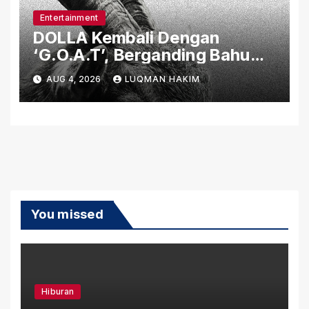
Entertainment
DOLLA Kembali Dengan
‘G.O.A.T’, Berganding Bahu
Bersama Ikon Rap Thailand
AUG 4, 2026
LUQMAN HAKIM
F.Hero.
You missed
Hiburan