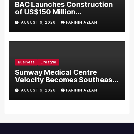
BAC Launches Construction
of US$150 Million
Manufacturing Facility in
AUGUST 6, 2026
FARIHIN AZLAN
Malaysia
Business
Lifestyle
Sunway Medical Centre
Velocity Becomes Southeast
Asia’s First Hospital to
AUGUST 6, 2026
FARIHIN AZLAN
Introduce the Comprehensive
NORAV Clinical Management
System, Elevating Patient
Care Standards