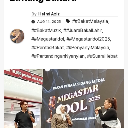
By
Helmi Aziz
##BakatMalaysia
,
AUG 14, 2025
##BakatMuzik
,
##JuaraBakalLahir
,
##MegastarIdol
,
##MegastarIdol2025
,
##PentasBakat
,
##PenyanyiMalaysia
,
##PertandinganNyanyian
,
##SuaraHebat