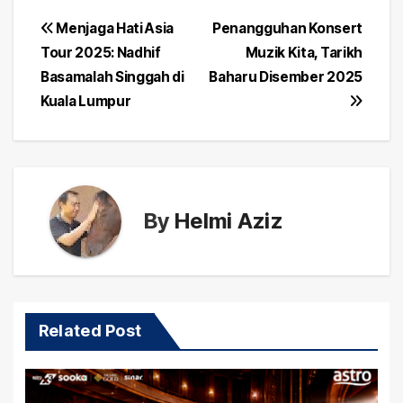
Post
Menjaga Hati Asia
Penangguhan Konsert
Tour 2025: Nadhif
Muzik Kita, Tarikh
navigation
Basamalah Singgah di
Baharu Disember 2025
Kuala Lumpur
By
Helmi Aziz
Related Post