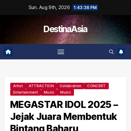
Skip
Sun. Aug 9th, 2026
1:43:38 PM
to
content
DestinaAsia
Artist
ATTRACTION
Collabration
CONCERT
Entertainment
Music
Music
MEGASTAR IDOL 2025 –
Jejak Juara Membentuk
Bintang Baharu