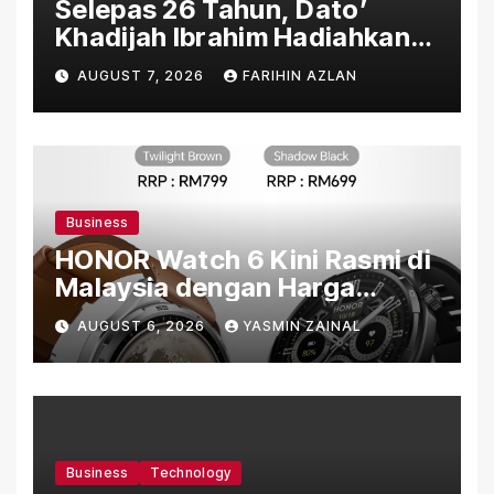
Selepas 26 Tahun, Dato’
Khadijah Ibrahim Hadiahkan
“Ibu Doa” sebagai Karya
AUGUST 7, 2026
FARIHIN AZLAN
Penuh Makna
Business
HONOR Watch 6 Kini Rasmi di
Malaysia dengan Harga
Bermula RM699
AUGUST 6, 2026
YASMIN ZAINAL
Business
Technology