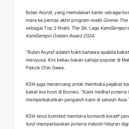
Bulan Asyraf, yang memulakan karier sebagai bus
mara ke pentas akhir program realiti
Gimme The 
sebagai Top 2 finalis
The Six
. Lagu
KamiSempoi
a
KamiSempoi Golden Award 2024
.
“Bulan Asyraf adalah bukti bahawa apabila bakat 
menyusul. Kini beliau bukan sahaja popular di Mal
Pakcik Chin Swee.
KSIA juga merancang untuk membuka pejabat bah
bakat live host di Borneo. “Kami melihat potensi
memperkukuhkan pengaruh kami di seluruh Asia T
KSIA terus komited membina komuniti kreatif y
turut memperluaskan potensi industri hiburan dig