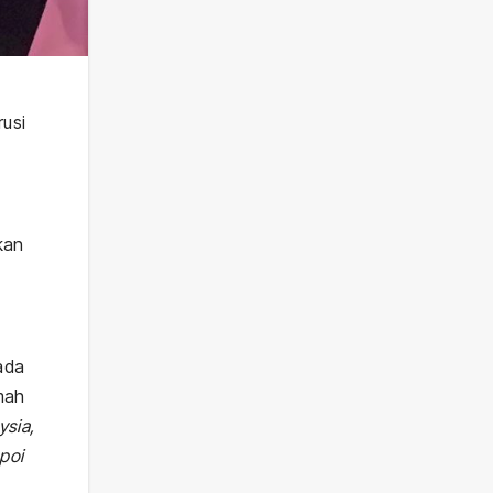
rusi
kan
ada
umah
sia,
poi