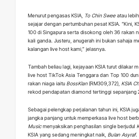
Menurut pengasas KSIA,
To Chin Swee
atau lebi
sejajar dengan pertumbuhan pesat KSIA. “Kini, KS
100 di Singapura serta disokong oleh 36 rakan ni
kali ganda. Justeru, anugerah ini bukan sahaja 
kalangan live host kami,” jelasnya.
Tambah beliau lagi, kejayaan KSIA turut dilakar 
live host TikTok Asia Tenggara dan Top 100 dun
rakan niaga iaitu
BossKlan
(RM309,372),
KSIA Ch
rekod pendapatan diamond tertinggi sepanjang 
Sebagai pelengkap perjalanan tahun ini, KSIA 
jangka panjang untuk memperkasa live host berb
Music
menyaksikan penghasilan single berjudul
KSIA yang sedang meningkat naik,
Bulan Asyraf
.