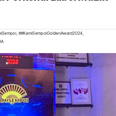
iSempoi
,
##KamiSempoiGoldenAward2024
,
IA