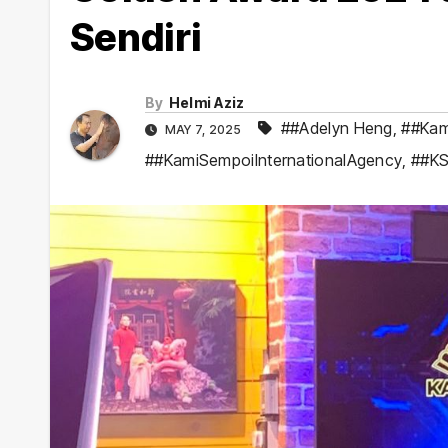
Sendiri
By
Helmi Aziz
##Adelyn Heng
,
##Kam
MAY 7, 2025
##KamiSempoiInternationalAgency
,
##KS