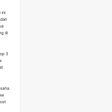
 ini
 dan
ua
ng di
Top 3
a
at
usaha
aw
host