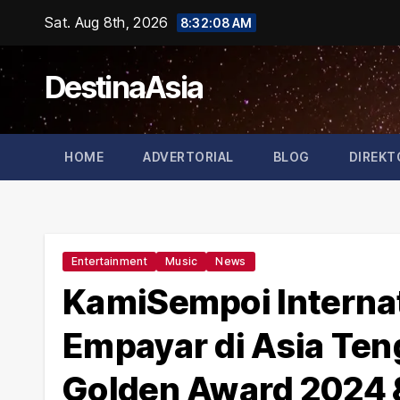
Skip
Sat. Aug 8th, 2026
8:32:09 AM
to
content
DestinaAsia
HOME
ADVERTORIAL
BLOG
DIREKT
Entertainment
Music
News
KamiSempoi Interna
Empayar di Asia Te
Golden Award 2024 &