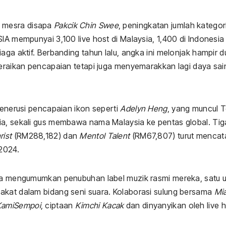
h mesra disapa
Pakcik Chin Swee
, peningkatan jumlah kategori
IA mempunyai 3,100 live host di Malaysia, 1,400 di Indonesia
aga aktif. Berbanding tahun lalu, angka ini melonjak hampir d
meraikan pencapaian tetapi juga menyemarakkan lagi daya sai
menerusi pencapaian ikon seperti
Adelyn Heng
, yang muncul 
ia, sekali gus membawa nama Malaysia ke pentas global. Tig
rist
(RM288,182) dan
Mentol Talent
(RM67,807) turut mencat
2024.
juga mengumumkan penubuhan label muzik rasmi mereka, satu 
akat dalam bidang seni suara. Kolaborasi sulung bersama
Mi
KamiSempoi
, ciptaan
Kimchi Kacak
dan dinyanyikan oleh live 