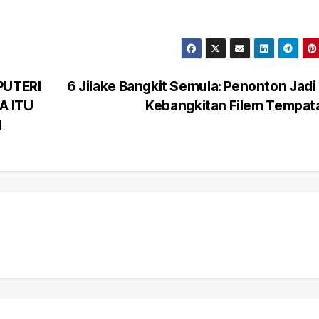
PUTERI
6 Jilake Bangkit Semula: Penonton Jadi
A ITU
Kebangkitan Filem Tempa
!