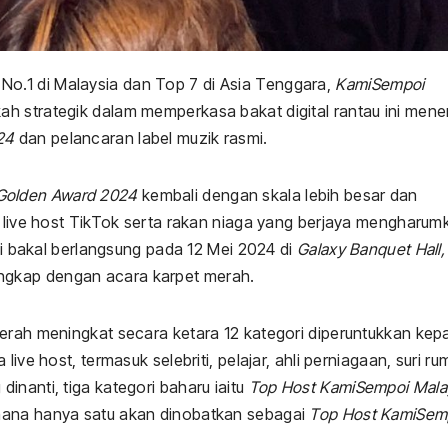
o.1 di Malaysia dan Top 7 di Asia Tenggara,
KamiSempoi
ah strategik dalam memperkasa bakat digital rantau ini mene
24
dan pelancaran label muzik rasmi.
Golden Award 2024
kembali dengan skala lebih besar dan
a live host TikTok serta rakan niaga yang berjaya mengharum
ini bakal berlangsung pada 12 Mei 2024 di
Galaxy Banquet Hall,
ngkap dengan acara karpet merah.
gerah meningkat secara ketara 12 kategori diperuntukkan kep
ive host, termasuk selebriti, pelajar, ahli perniagaan, suri r
inanti, tiga kategori baharu iaitu
Top Host KamiSempoi Malay
 mana hanya satu akan dinobatkan sebagai
Top Host KamiSem