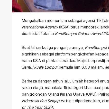
Mengekalkan momentum sebagai agensi TikTok N
International Agency
(KSIA) terus mengorak langk
dua inisiatif utama
KamiSempoi Golden Award 20
Buat tahun ketiga penganjurannya,
KamiSempoi 
signifikan sebagai platform pengiktirafan kepad
nama KSIA di pentas serantau. Majlis berprestij 
Sentul Kuala Lumpur
bermula jam 8.00 malam, le
Berbeza dengan tahun lalu, jumlah kategori anu
rakan niaga, manakala 15 kategori khas buat para l
dan golongan Orang Kurang Upaya (OKU). Paling d
Indonesia dan Singapura
turut diperkenalkan, di
of The Year 2024
.