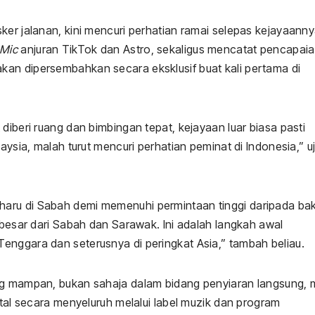
ker jalanan, kini mencuri perhatian ramai selepas kejayaann
Mic
anjuran TikTok dan Astro, sekaligus mencatat pencapai
kan dipersembahkan secara eksklusif buat kali pertama di
diberi ruang dan bimbingan tepat, kejayaan luar biasa pasti
aysia, malah turut mencuri perhatian peminat di Indonesia,” u
aru di Sabah demi memenuhi permintaan tinggi daripada ba
 besar dari Sabah dan Sarawak. Ini adalah langkah awal
enggara dan seterusnya di peringkat Asia,” tambah beliau.
ang mampan, bukan sahaja dalam bidang penyiaran langsung, 
ital secara menyeluruh melalui label muzik dan program