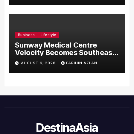
Business
Lifestyle
Sunway Medical Centre
Velocity Becomes Southeast
Asia’s First Hospital to
AUGUST 6, 2026
FARIHIN AZLAN
Introduce the Comprehensive
NORAV Clinical Management
System, Elevating Patient
Care Standards
DestinaAsia