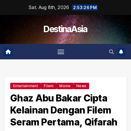
Skip
Sat. Aug 8th, 2026
2:53:27 PM
to
content
DestinaAsia
Entertainment
Filem
Movie
News
Ghaz Abu Bakar Cipta
Kelainan Dengan Filem
Seram Pertama, Qifarah