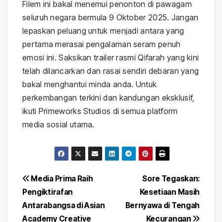
Filem ini bakal menemui penonton di pawagam
seluruh negara bermula 9 Oktober 2025. Jangan
lepaskan peluang untuk menjadi antara yang
pertama merasai pengalaman seram penuh
emosi ini. Saksikan trailer rasmi Qifarah yang kini
telah dilancarkan dan rasai sendiri debaran yang
bakal menghantui minda anda. Untuk
perkembangan terkini dan kandungan eksklusif,
ikuti Primeworks Studios di semua platform
media sosial utama.
Post
Media Prima Raih
Sore Tegaskan:
Pengiktirafan
Kesetiaan Masih
navigation
Antarabangsa di Asian
Bernyawa di Tengah
Academy Creative
Kecurangan