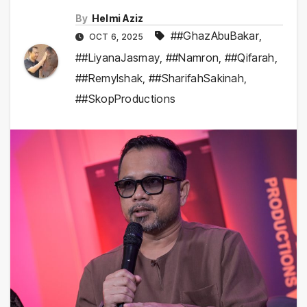
By
Helmi Aziz
##GhazAbuBakar
,
OCT 6, 2025
##LiyanaJasmay
,
##Namron
,
##Qifarah
,
##RemyIshak
,
##SharifahSakinah
,
##SkopProductions