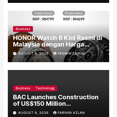
Business
HONOR Watch 6 Kini Rasmi di
Malaysia dengan Harga
Bermula RM699
AUGUST 6, 2026
YASMIN ZAINAL
Business
Technology
BAC Launches Construction
of US$150 Million
Manufacturing Facility in
AUGUST 6, 2026
FARIHIN AZLAN
Malaysia