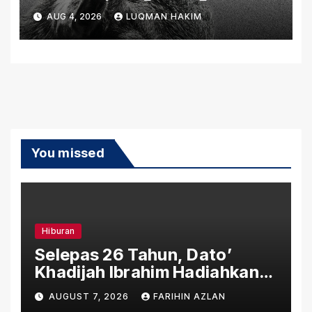
Bersama Ikon Rap Thailand
AUG 4, 2026
LUQMAN HAKIM
F.Hero.
You missed
Hiburan
Selepas 26 Tahun, Dato’
Khadijah Ibrahim Hadiahkan
“Ibu Doa” sebagai Karya
AUGUST 7, 2026
FARIHIN AZLAN
Penuh Makna