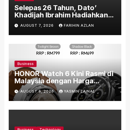
Selepas 26 Tahun, Dato’
Khadijah Ibrahim Hadiahkan
“Ibu Doa” sebagai Karya
AUGUST 7, 2026
FARIHIN AZLAN
Penuh Makna
Business
HONOR Watch 6 Kini Rasmi di
Malaysia dengan Harga
Bermula RM699
AUGUST 6, 2026
YASMIN ZAINAL
Business
Technology