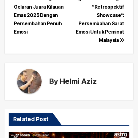
Post
Gelaran Juara Kilauan
“Retrospektif
navigation
Emas 2025 Dengan
Showcase”:
Persembahan Penuh
Persembahan Sarat
Emosi
Emosi Untuk Peminat
Malaysia
By
Helmi Aziz
Related Post