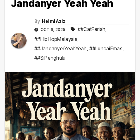
Jandanyer Yeah Yeah
By
Helmi Aziz
##CatFarish
,
OCT 6, 2025
##HipHopMalaysia
,
##JandanyerYeahYeah
,
##LuncaiEmas
,
##SiPenghulu