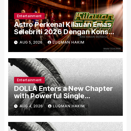
Entertainment
Astro Perkenal Kilauan Emas
Selebriti 2026 Dengan Konsep
Baharu Berteraskan Amal
AUG 5, 2026
LUQMAN HAKIM
Entertainment
DOLLA Enters a New Chapter
with Powerful Single
“G.O.A.T” Featuring F.Hero.
AUG 4, 2026
LUQMAN HAKIM