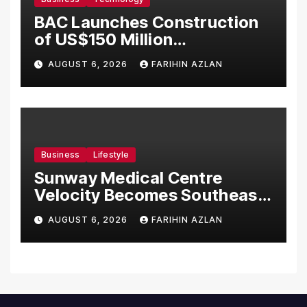
BAC Launches Construction
of US$150 Million
Manufacturing Facility in
AUGUST 6, 2026
FARIHIN AZLAN
Malaysia
Business
Lifestyle
Sunway Medical Centre
Velocity Becomes Southeast
Asia’s First Hospital to
AUGUST 6, 2026
FARIHIN AZLAN
Introduce the Comprehensive
NORAV Clinical Management
System, Elevating Patient
Care Standards