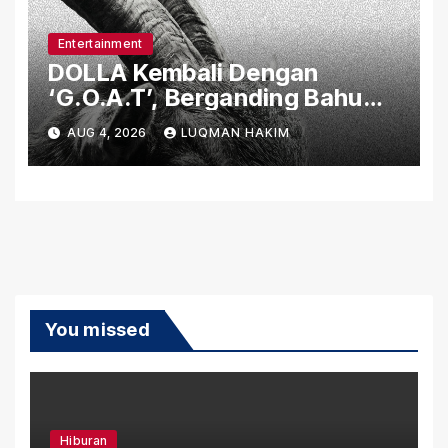
Entertainment
DOLLA Kembali Dengan
‘G.O.A.T’, Berganding Bahu
Bersama Ikon Rap Thailand
AUG 4, 2026
LUQMAN HAKIM
F.Hero.
You missed
Hiburan