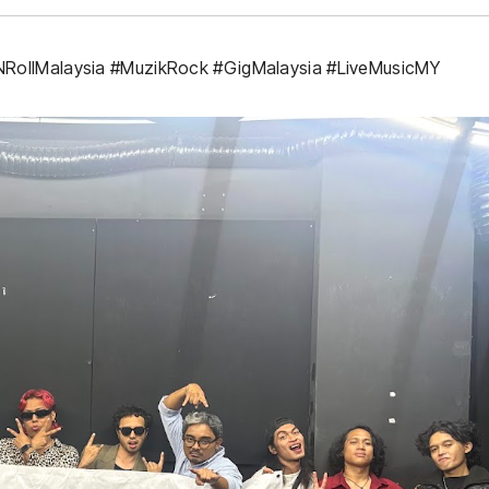
ollMalaysia #MuzikRock #GigMalaysia #LiveMusicMY