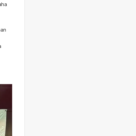
aha
san
a