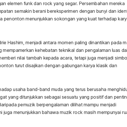
an elemen funk dan rock yang segar. Persembahan mereka
atan semakin berani bereksperimen dengan bunyi dan identi
da penonton menunjukkan sokongan yang kuat terhadap kar
 Edrie Hashim, menjadi antara momen paling dinantikan pada 
ang mempamerkan kehebatan teknikal dan pengalaman luas d
emberi nilai tambah kepada acara, tetapi juga menjadi simbo
onton turut disajikan dengan gabungan karya klasik dan
rhadap usaha band-band muda yang terus berusaha menghid
at yang ditunjukkan sebagai sesuatu yang positif dan penti
daripada pemuzik berpengalaman dilihat mampu menjadi
ni juga menunjukkan bahawa muzik rock masih mempunyai r