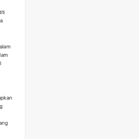
ti
ya
malam
alam
l
upkan
ng
uang