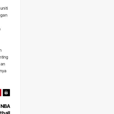
niti
ngan
n
n
nting
dan
knya
t NBA
tball