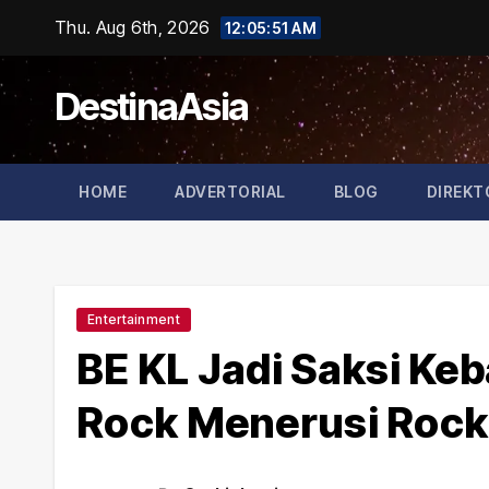
Skip
Thu. Aug 6th, 2026
12:05:53 AM
to
content
DestinaAsia
HOME
ADVERTORIAL
BLOG
DIREKT
Entertainment
BE KL Jadi Saksi Ke
Rock Menerusi Rock