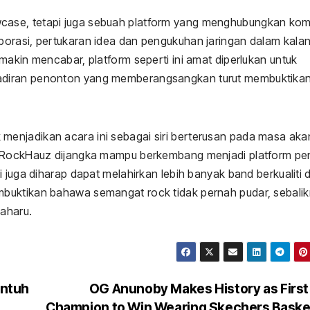
ase, tetapi juga sebuah platform yang menghubungkan komu
borasi, pertukaran idea dan pengukuhan jaringan dalam kala
makin mencabar, platform seperti ini amat diperlukan untuk
adiran penonton yang memberangsangkan turut membuktika
enjadikan acara ini sebagai siri berterusan pada masa aka
, RockHauz dijangka mampu berkembang menjadi platform pe
 juga diharap dapat melahirkan lebih banyak band berkualiti 
buktikan bahawa semangat rock tidak pernah pudar, sebali
aharu.
entuh
OG Anunoby Makes History as Firs
Champion to Win Wearing Skechers Baske