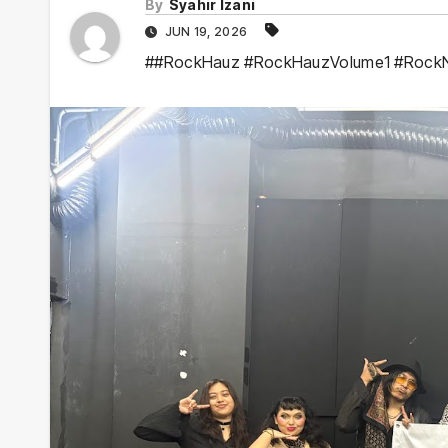
By
Syahir Izani
JUN 19, 2026
##RockHauz #RockHauzVolume1 #RockNR