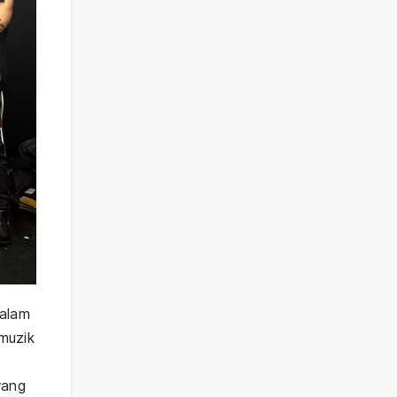
malam
muzik
yang