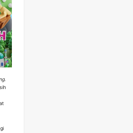
ang
.
sih
at
gi