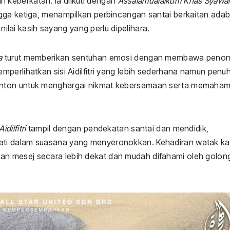
keberkatan. Ia diikuti dengan
Assalamualaikum Khas Syawal
gga ketiga, menampilkan perbincangan santai berkaitan ada
 nilai kasih sayang yang perlu dipelihara.
a
turut memberikan sentuhan emosi dengan membawa peno
perlihatkan sisi Aidilfitri yang lebih sederhana namun penu
nton untuk menghargai nikmat kebersamaan serta memahami
dilfitri
tampil dengan pendekatan santai dan mendidik,
ati dalam suasana yang menyeronokkan. Kehadiran watak k
n mesej secara lebih dekat dan mudah difahami oleh golon