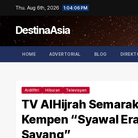
Skip
Thu. Aug 6th, 2026
1:04:07 PM
to
content
DestinaAsia
HOME
ADVERTORIAL
BLOG
DIREKT
Aidilfitri
Hiburan
Televisyen
TV AlHijrah Semarakk
Kempen “Syawal Era
Sayang”