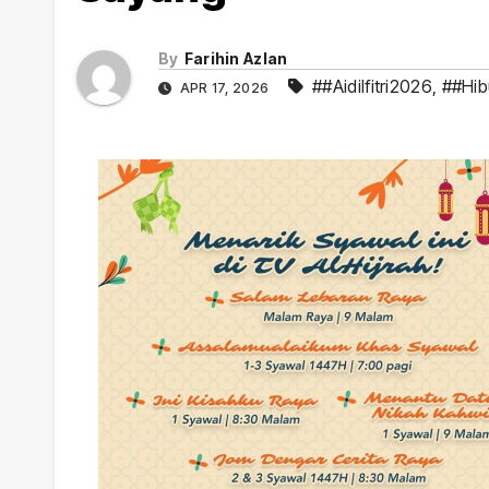
By
Farihin Azlan
##Aidilfitri2026
,
##Hib
APR 17, 2026