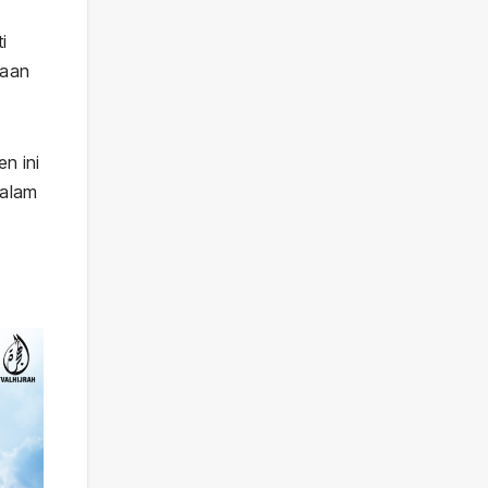
i
yaan
n ini
malam