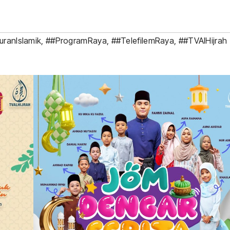
uranIslamik
,
##ProgramRaya
,
##TelefilemRaya
,
##TVAlHijrah