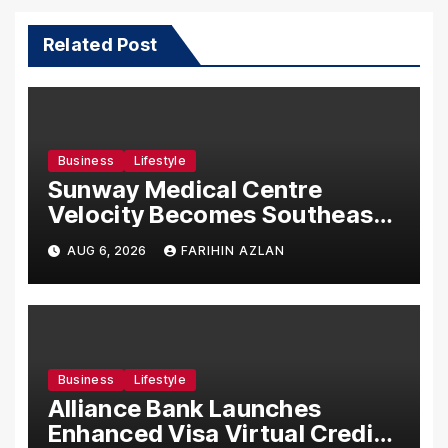
Related Post
Business
Lifestyle
Sunway Medical Centre
Velocity Becomes Southeast
Asia’s First Hospital to
AUG 6, 2026
FARIHIN AZLAN
Introduce the Comprehensive
NORAV Clinical Management
System, Elevating Patient
Care Standards
Business
Lifestyle
Alliance Bank Launches
Enhanced Visa Virtual Credit