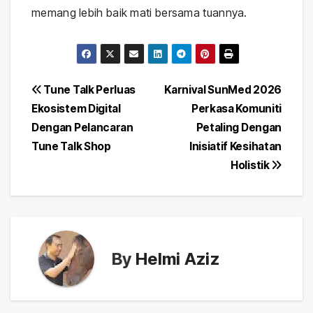
memang lebih baik mati bersama tuannya.
Post
Tune Talk Perluas
Karnival SunMed 2026
Ekosistem Digital
Perkasa Komuniti
navigation
Dengan Pelancaran
Petaling Dengan
Tune Talk Shop
Inisiatif Kesihatan
Holistik
By
Helmi Aziz