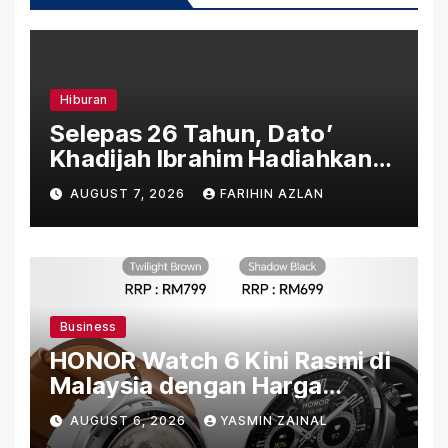
Hiburan
Selepas 26 Tahun, Dato’
Khadijah Ibrahim Hadiahkan
“Ibu Doa” sebagai Karya
AUGUST 7, 2026
FARIHIN AZLAN
Penuh Makna
Business
HONOR Watch 6 Kini Rasmi di
Malaysia dengan Harga
Bermula RM699
AUGUST 6, 2026
YASMIN ZAINAL