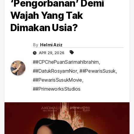
‘Pengorbanan’ Demi
Wajah Yang Tak
Dimakan Usia?
By
Helmi Aziz
APR 29, 2026
##CPChePuanSarimahIbrahim
,
##DatukRosyamNor
,
##PewarisSusuk
,
##PewarisSusukMovie
,
##PrimeworksStudios