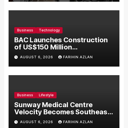
Business
Technology
BAC Launches Construction
of US$150 Million
Manufacturing Facility in
AUGUST 6, 2026
FARIHIN AZLAN
Malaysia
Business
Lifestyle
Sunway Medical Centre
Velocity Becomes Southeast
Asia’s First Hospital to
AUGUST 6, 2026
FARIHIN AZLAN
Introduce the Comprehensive