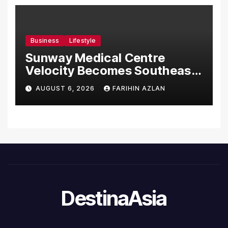
Business
Lifestyle
Sunway Medical Centre
Velocity Becomes Southeast
Asia’s First Hospital to
AUGUST 6, 2026
FARIHIN AZLAN
Introduce the Comprehensive
NORAV Clinical Management
System, Elevating Patient
Care Standards
DestinaAsia