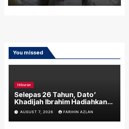
You missed
Hiburan
Selepas 26 Tahun, Dato’
Khadijah Ibrahim Hadiahkan
“Ibu Doa” sebagai Karya
AUGUST 7, 2026
FARIHIN AZLAN
Penuh Makna