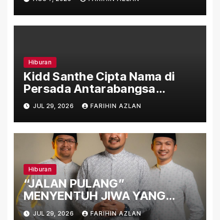
Penuh Makna
Hiburan
Kidd Santhe Cipta Nama di
Persada Antarabangsa
Menerusi “Aku Level Lain”
JUL 29, 2026
FARIHIN AZLAN
Hiburan
“JALAN PULANG”
MENYENTUH JIWA YANG
TERLUKA
JUL 29, 2026
FARIHIN AZLAN