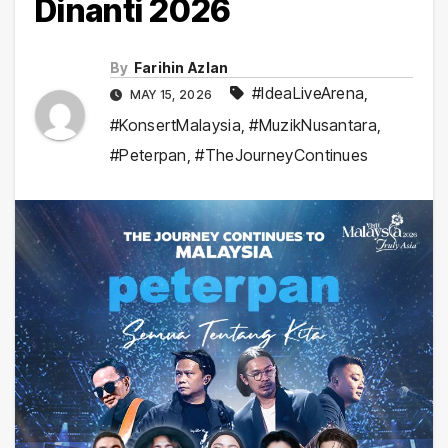
Dinanti 2026
By
Farihin Azlan
#IdeaLiveArena
,
MAY 15, 2026
#KonsertMalaysia
,
#MuzikNusantara
,
#Peterpan
,
#TheJourneyContinues