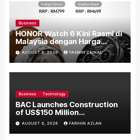
Business
HONOR Watch 6 Kini Rasmi di
Malaysia dengan Harga
Bermula RM699
AUGUST 6, 2026
YASMIN ZAINAL
Business
Technology
BAC Launches Construction
of US$150 Million
Manufacturing Facility in
AUGUST 6, 2026
FARIHIN AZLAN
Malaysia