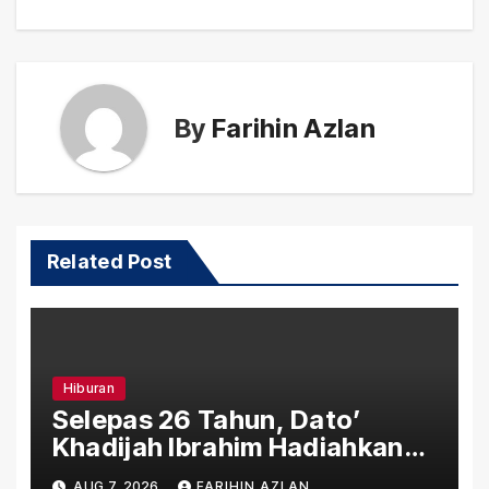
By
Farihin Azlan
Related Post
Hiburan
Selepas 26 Tahun, Dato’
Khadijah Ibrahim Hadiahkan
“Ibu Doa” sebagai Karya
AUG 7, 2026
FARIHIN AZLAN