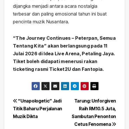
dijangka menjadi antara acara nostalgia
terbesar dan paling emosional tahun ini buat
pencinta muzik Nusantara.
“The Journey Continues – Peterpan, Semua
Tentang Kita” akan berlangsung pada 11
Julai 2026 di Idea Live Arena, Petaling Jaya.
Tiket boleh didapati menerusi rakan
ticketing rasmi Ticket2U dan Fantopia.
Post
“Unapologetic” Jadi
Tarung: Unforgiven
Titik Baharu Perjalanan
Raih RM10.5 Juta,
navigation
Muzik Dikta
Sambutan Penonton
Cetus Fenomena