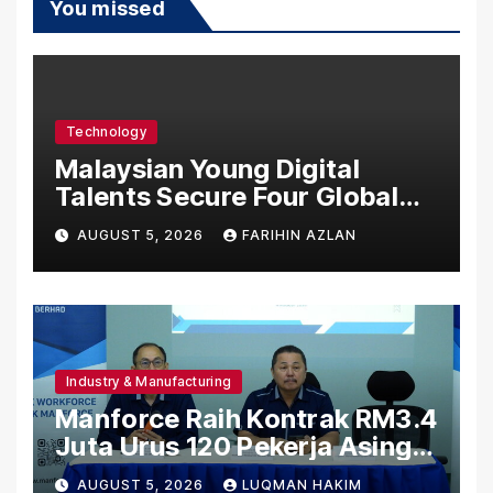
You missed
Technology
Malaysian Young Digital
Talents Secure Four Global
Awards at Adobe and
AUGUST 5, 2026
FARIHIN AZLAN
Microsoft World
Championships
Industry & Manufacturing
Manforce Raih Kontrak RM3.4
Juta Urus 120 Pekerja Asing
Untuk Orgabio Manufacturing
AUGUST 5, 2026
LUQMAN HAKIM