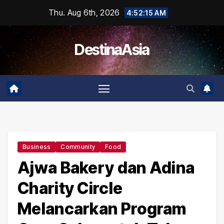
Skip
Thu. Aug 6th, 2026
4:52:16 AM
to
content
DestinaAsia
Business
Community
Food
Ajwa Bakery dan Adina
Charity Circle
Melancarkan Program