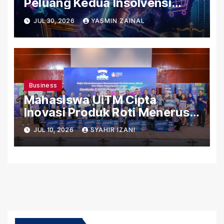
Peluang Kedua Insolvensi
2026 Meriahkan Mydin MITC
JUL 30, 2026
YASMIN ZAINAL
Melaka
Business
Mahasiswa UiTM Cipta
Inovasi Produk Roti Menerusi
Gardenia x UiTM
JUL 10, 2026
SYAHIR IZANI
Apprenticeship 2026