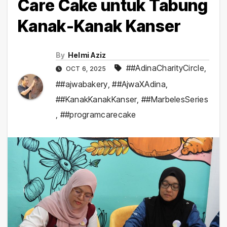
Care Cake untuk Tabung
Kanak-Kanak Kanser
By
Helmi Aziz
##AdinaCharityCircle
,
OCT 6, 2025
##ajwabakery
,
##AjwaXAdina
,
##KanakKanakKanser
,
##MarbelesSeries
,
##programcarecake