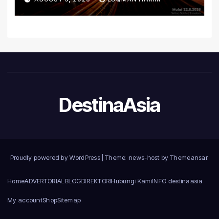
Amal
DestinaAsia
Proudly powered by WordPress
|
Theme: news-host by
Themeansar
.
Home
ADVERTORIAL
BLOG
DIREKTORI
Hubungi Kami
INFO destinaasia
My account
Shop
Sitemap