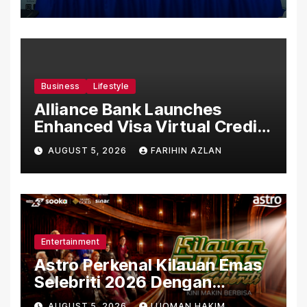
Business
Lifestyle
Alliance Bank Launches
Enhanced Visa Virtual Credit
Card, Introduces New Brand
AUGUST 5, 2026
FARIHIN AZLAN
Ambassadors
Entertainment
Astro Perkenal Kilauan Emas
Selebriti 2026 Dengan
Konsep Baharu Berteraskan
AUGUST 5, 2026
LUQMAN HAKIM