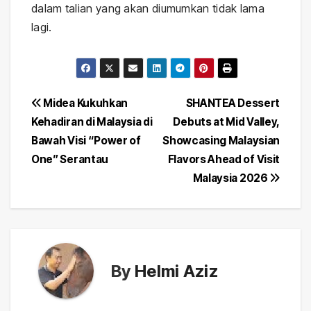
dalam talian yang akan diumumkan tidak lama
lagi.
Post
Midea Kukuhkan
SHANTEA Dessert
Kehadiran di Malaysia di
Debuts at Mid Valley,
navigation
Bawah Visi “Power of
Showcasing Malaysian
One” Serantau
Flavors Ahead of Visit
Malaysia 2026
By
Helmi Aziz