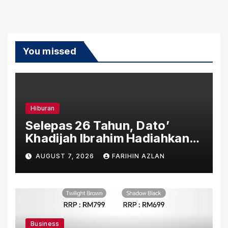
You missed
Hiburan
Selepas 26 Tahun, Dato’
Khadijah Ibrahim Hadiahkan
“Ibu Doa” sebagai Karya
AUGUST 7, 2026
FARIHIN AZLAN
Penuh Makna
Business