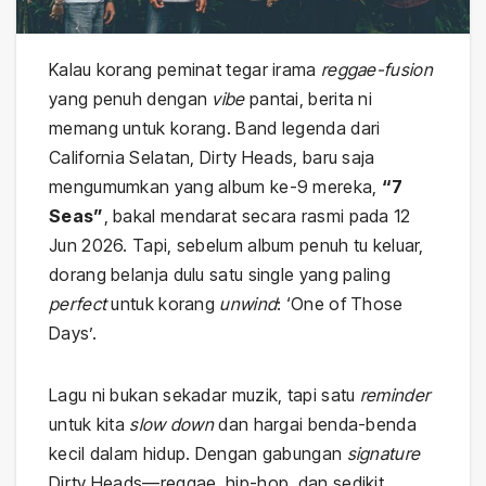
Kalau korang peminat tegar irama
reggae-fusion
yang penuh dengan
vibe
pantai, berita ni
memang untuk korang. Band legenda dari
California Selatan, Dirty Heads, baru saja
mengumumkan yang album ke-9 mereka,
“7
Seas”
, bakal mendarat secara rasmi pada 12
Jun 2026. Tapi, sebelum album penuh tu keluar,
dorang belanja dulu satu single yang paling
perfect
untuk korang
unwind
: ‘One of Those
Days’.
Lagu ni bukan sekadar muzik, tapi satu
reminder
untuk kita
slow down
dan hargai benda-benda
kecil dalam hidup. Dengan gabungan
signature
Dirty Heads—reggae, hip-hop, dan sedikit