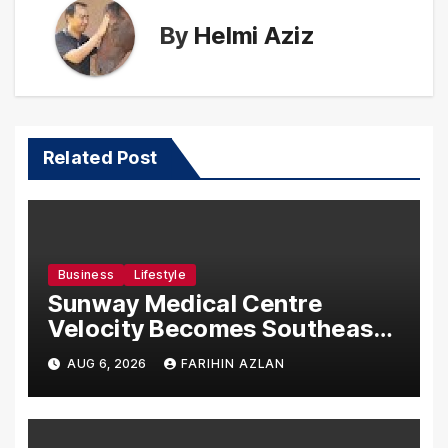
By
Helmi Aziz
Related Post
Business
Lifestyle
Sunway Medical Centre
Velocity Becomes Southeast
Asia’s First Hospital to
AUG 6, 2026
FARIHIN AZLAN
Introduce the Comprehensive
NORAV Clinical Management
System, Elevating Patient