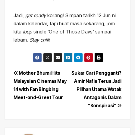
Jadi,
get ready
korang! Simpan tarikh 12 Jun ni
dalam kalendar, tapi buat masa sekarang, jom
kita
loop
single ‘One of Those Days’ sampai
lebam.
Stay chill!
Post
Mother Bhumi Hits
Sukar Cari Pengganti?
Malaysian Cinemas May
Amir Nafis Terus Jadi
navigation
14 with Fan Bingbing
Pilihan Utama Watak
Meet-and-Greet Tour
Antagonis Dalam
“Konspirasi”