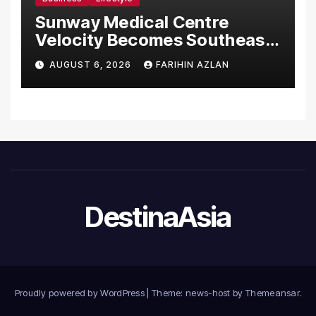
Sunway Medical Centre
Velocity Becomes Southeast
Asia’s First Hospital to
AUGUST 6, 2026
FARIHIN AZLAN
Introduce the Comprehensive
NORAV Clinical Management
System, Elevating Patient
Care Standards
DestinaAsia
Proudly powered by WordPress
|
Theme: news-host by
Themeansar
.