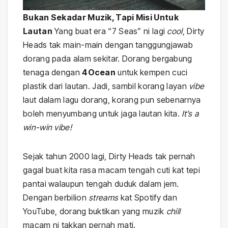
Bukan Sekadar Muzik, Tapi Misi Untuk
Lautan
Yang buat era “7 Seas” ni lagi
cool
, Dirty
Heads tak main-main dengan tanggungjawab
dorang pada alam sekitar. Dorang bergabung
tenaga dengan
4Ocean
untuk kempen cuci
plastik dari lautan. Jadi, sambil korang layan
vibe
laut dalam lagu dorang, korang pun sebenarnya
boleh menyumbang untuk jaga lautan kita.
It’s a
win-win vibe!
Sejak tahun 2000 lagi, Dirty Heads tak pernah
gagal buat kita rasa macam tengah cuti kat tepi
pantai walaupun tengah duduk dalam jem.
Dengan berbilion
streams
kat Spotify dan
YouTube, dorang buktikan yang muzik
chill
macam ni takkan pernah mati.