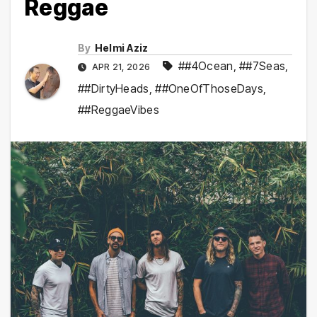
Reggae
By
Helmi Aziz
##4Ocean
,
##7Seas
,
APR 21, 2026
##DirtyHeads
,
##OneOfThoseDays
,
##ReggaeVibes