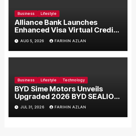
Care Standards
Business
Lifestyle
Alliance Bank Launches
Enhanced Visa Virtual Credit
Card, Introduces New Brand
AUG 5, 2026
FARIHIN AZLAN
Ambassadors
Business
Lifestyle
Technology
BYD Sime Motors Unveils
Upgraded 2026 BYD SEALION
7 Alongside New Dynamic
JUL 31, 2026
FARIHIN AZLAN
Variant