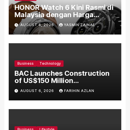
HONOR Watch 6 Kini Rasmi di
Malaysia dengan Harga
Bermula RM699
AUGUST 6, 2026
YASMIN ZAINAL
Business
Technology
BAC Launches Construction
of US$150 Million
Manufacturing Facility in
AUGUST 6, 2026
FARIHIN AZLAN
Malaysia
Business
Lifestyle