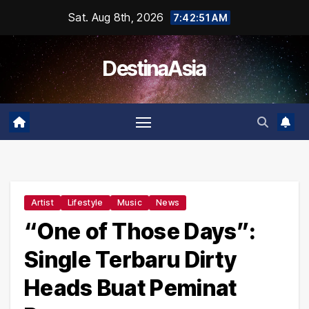
Skip
Sat. Aug 8th, 2026
7:42:51 AM
to
content
DestinaAsia
Artist
Lifestyle
Music
News
“One of Those Days”:
Single Terbaru Dirty
Heads Buat Peminat