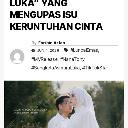
LUKA” YANG
MENGUPAS ISU
KERUNTUHAN CINTA
By
Farihin Azlan
#LuncaiEmas
,
JUN 4, 2026
#MVRelease
,
#NanaTony
,
#SengketaAsmaraLuka
,
#TikTokStar