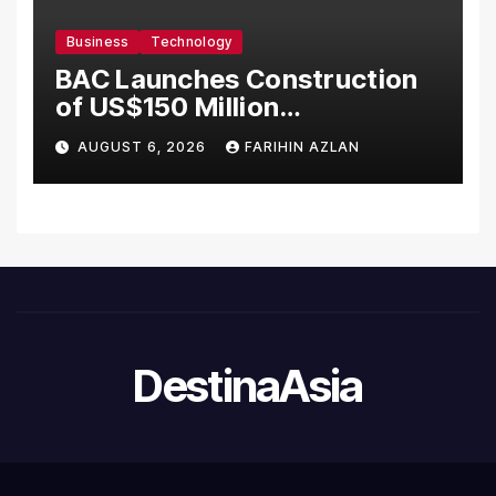
Business
Technology
BAC Launches Construction
of US$150 Million
Manufacturing Facility in
AUGUST 6, 2026
FARIHIN AZLAN
Malaysia
DestinaAsia