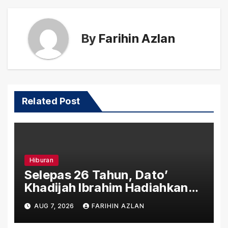
By
Farihin Azlan
Related Post
Hiburan
Selepas 26 Tahun, Dato’
Khadijah Ibrahim Hadiahkan
“Ibu Doa” sebagai Karya
AUG 7, 2026
FARIHIN AZLAN
Penuh Makna