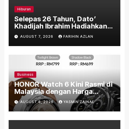
Hiburan
Selepas 26 Tahun, Dato’
Khadijah Ibrahim Hadiahkan
“Ibu Doa” sebagai Karya
AUGUST 7, 2026
FARIHIN AZLAN
Penuh Makna
Business
HONOR Watch 6 Kini Rasmi di
Malaysia dengan Harga
Bermula RM699
AUGUST 6, 2026
YASMIN ZAINAL