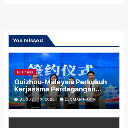
You missed
Business
Guizhou-Malaysia Perkukuh
Kerjasama Perdagangan
Rentas Sempadan, Tembusi
AUGUST 10, 2026
LUQMAN HAKIM
Pasaran ASEAN