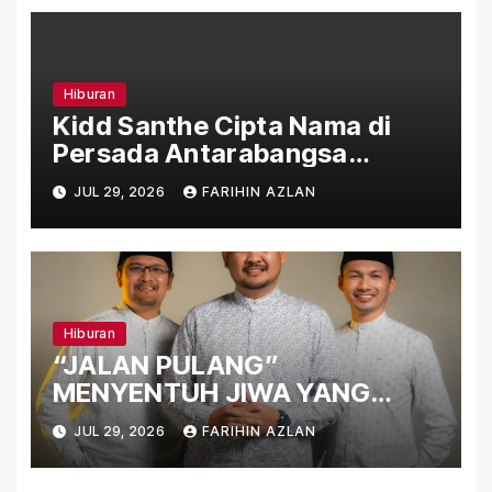
Hiburan
Kidd Santhe Cipta Nama di
Persada Antarabangsa
Menerusi “Aku Level Lain”
JUL 29, 2026
FARIHIN AZLAN
Hiburan
“JALAN PULANG”
MENYENTUH JIWA YANG
TERLUKA
JUL 29, 2026
FARIHIN AZLAN