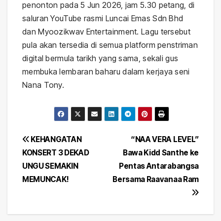
penonton pada 5 Jun 2026, jam 5.30 petang, di
saluran YouTube rasmi Luncai Emas Sdn Bhd
dan Myoozikwav Entertainment. Lagu tersebut
pula akan tersedia di semua platform penstriman
digital bermula tarikh yang sama, sekali gus
membuka lembaran baharu dalam kerjaya seni
Nana Tony.
Post
KEHANGATAN
“NAA VERA LEVEL”
KONSERT 3 DEKAD
Bawa Kidd Santhe ke
navigation
UNGU SEMAKIN
Pentas Antarabangsa
MEMUNCAK!
Bersama Raavanaa Ram