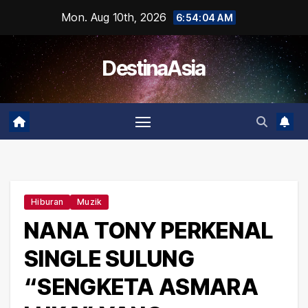
Skip
Mon. Aug 10th, 2026
6:54:05 AM
to
content
DestinaAsia
Hiburan
Muzik
NANA TONY PERKENAL
SINGLE SULUNG
“SENGKETA ASMARA