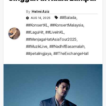
By
Helmi Aziz
##Balada
,
AUG 14, 2025
##KonsertKL
,
##KonsertMalaysia
,
##LaguHit
,
##LiveInKL
,
##MenjagaHatiAsiaTour2025
,
##MuzikLive
,
##NadhifBasamalah
,
##petalingjaya
,
##TheExchangeHall