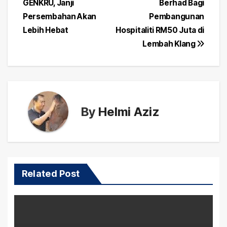
GENKRU, Janji
Berhad Bagi
Persembahan Akan
Pembangunan
Lebih Hebat
Hospitaliti RM50 Juta di
Lembah Klang
By
Helmi Aziz
Related Post