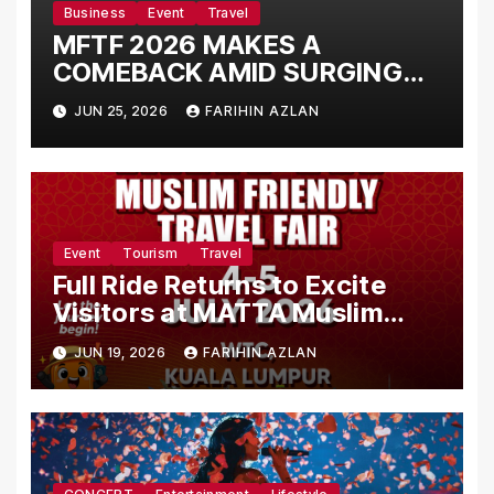
Business
Event
Travel
MFTF 2026 MAKES A
COMEBACK AMID SURGING
DEMAND FOR MUSLIM-
JUN 25, 2026
FARIHIN AZLAN
FRIENDLY TRAVEL
Event
Tourism
Travel
Full Ride Returns to Excite
Visitors at MATTA Muslim
Friendly Travel Fair 2026
JUN 19, 2026
FARIHIN AZLAN