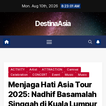
Skip
Mon. Aug 10th, 2026
8:23:02 AM
to
content
DestinaAsia
ACTIVITY
Artist
ATTRACTION
Carnival
Celebration
CONCERT
Event
Music
Music
Menjaga Hati Asia Tour
2025: Nadhif Basamalah
Singgah di Kuala Lumpur