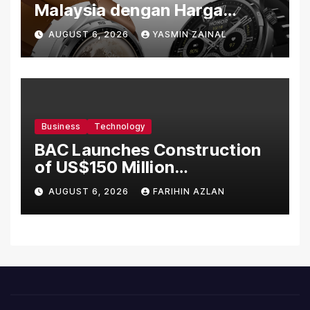
Malaysia dengan Harga
Bermula RM699
AUGUST 6, 2026
YASMIN ZAINAL
Business
Technology
BAC Launches Construction
of US$150 Million
Manufacturing Facility in
AUGUST 6, 2026
FARIHIN AZLAN
Malaysia