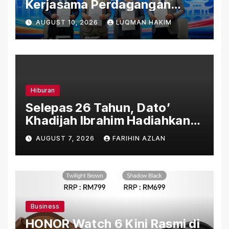
Kerjasama Perdagangan
Rentas Sempadan, Tembusi
AUGUST 10, 2026
LUQMAN HAKIM
Pasaran ASEAN
Hiburan
Selepas 26 Tahun, Dato’
Khadijah Ibrahim Hadiahkan
“Ibu Doa” sebagai Karya
AUGUST 7, 2026
FARIHIN AZLAN
Penuh Makna
Business
HONOR Watch 6 Kini Rasmi di