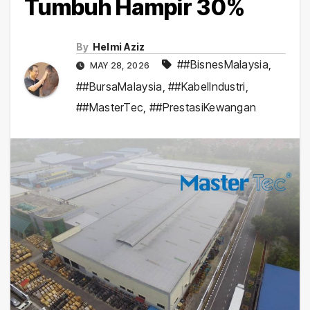
Tumbuh Hampir 30%
By
Helmi Aziz
##BisnesMalaysia
,
MAY 28, 2026
##BursaMalaysia
,
##KabelIndustri
,
##MasterTec
,
##PrestasiKewangan