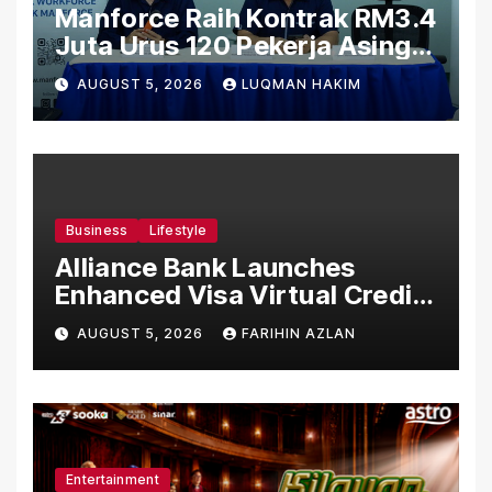
Manforce Raih Kontrak RM3.4
Juta Urus 120 Pekerja Asing
Untuk Orgabio Manufacturing
AUGUST 5, 2026
LUQMAN HAKIM
Business
Lifestyle
Alliance Bank Launches
Enhanced Visa Virtual Credit
Card, Introduces New Brand
AUGUST 5, 2026
FARIHIN AZLAN
Ambassadors
Entertainment