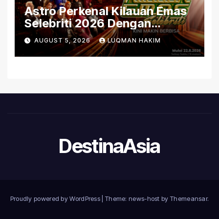
Astro Perkenal Kilauan Emas
Selebriti 2026 Dengan
Konsep Baharu Berteraskan
AUGUST 5, 2026
LUQMAN HAKIM
Amal
DestinaAsia
Proudly powered by WordPress
|
Theme: news-host by
Themeansar
.