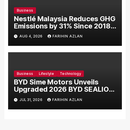
Business
Nestlé Malaysia Reduces GHG
Emissions by 31% Since 2018,
Progressing Towards 50%
AUG 4, 2026
FARIHIN AZLAN
Reduction Target by 2030
Business
Lifestyle
Technology
BYD Sime Motors Unveils
Upgraded 2026 BYD SEALION
7 Alongside New Dynamic
JUL 31, 2026
FARIHIN AZLAN
Variant