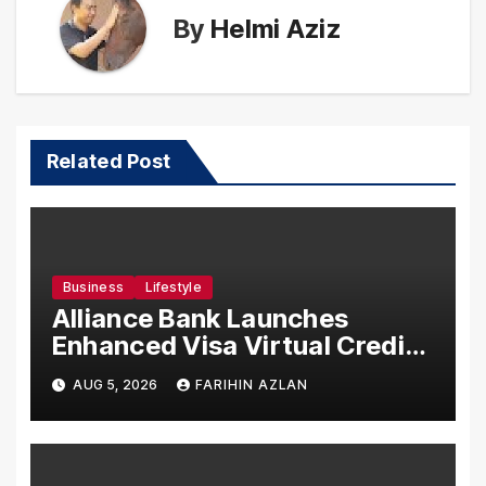
By
Helmi Aziz
Related Post
Business
Lifestyle
Alliance Bank Launches
Enhanced Visa Virtual Credit
Card, Introduces New Brand
AUG 5, 2026
FARIHIN AZLAN
Ambassadors