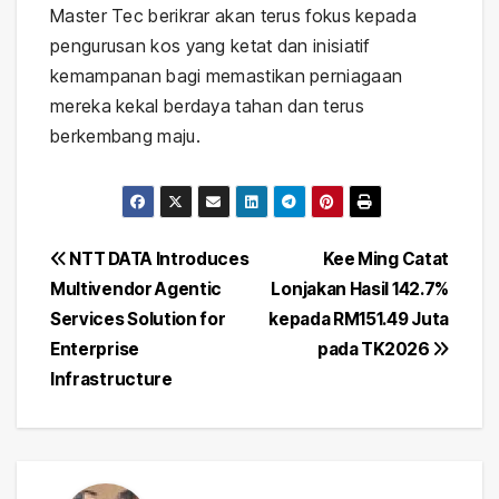
Master Tec berikrar akan terus fokus kepada
pengurusan kos yang ketat dan inisiatif
kemampanan bagi memastikan perniagaan
mereka kekal berdaya tahan dan terus
berkembang maju.
Post
NTT DATA Introduces
Kee Ming Catat
Multivendor Agentic
Lonjakan Hasil 142.7%
navigation
Services Solution for
kepada RM151.49 Juta
Enterprise
pada TK2026
Infrastructure