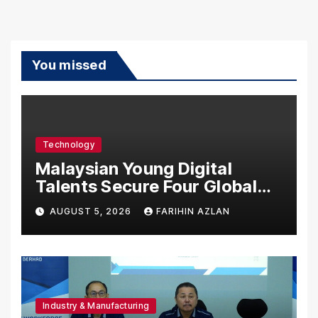
You missed
Technology
Malaysian Young Digital
Talents Secure Four Global
Awards at Adobe and
AUGUST 5, 2026
FARIHIN AZLAN
Microsoft World
Championships
Industry & Manufacturing