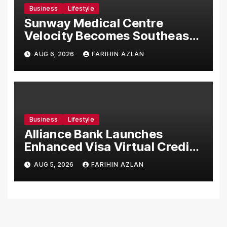
Business
Lifestyle
Sunway Medical Centre
Velocity Becomes Southeast
Asia’s First Hospital to
AUG 6, 2026
FARIHIN AZLAN
Introduce the Comprehensive
NORAV Clinical Management
System, Elevating Patient
Care Standards
Business
Lifestyle
Alliance Bank Launches
Enhanced Visa Virtual Credit
Card, Introduces New Brand
AUG 5, 2026
FARIHIN AZLAN
Ambassadors