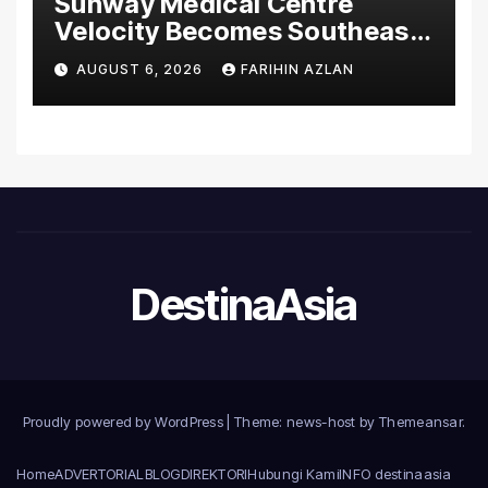
Sunway Medical Centre
Velocity Becomes Southeast
Asia’s First Hospital to
AUGUST 6, 2026
FARIHIN AZLAN
Introduce the Comprehensive
NORAV Clinical Management
System, Elevating Patient
Care Standards
DestinaAsia
Proudly powered by WordPress
|
Theme: news-host by
Themeansar
.
Home
ADVERTORIAL
BLOG
DIREKTORI
Hubungi Kami
INFO destinaasia