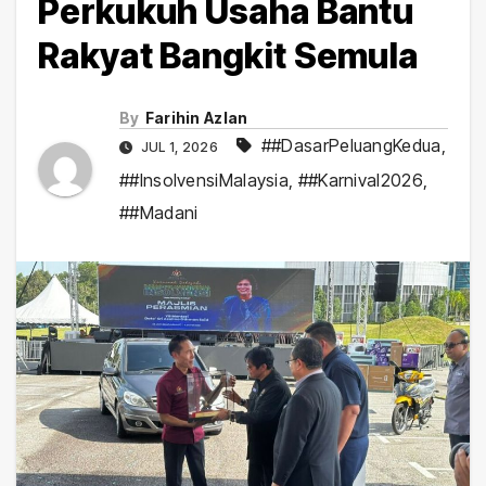
Perkukuh Usaha Bantu
Rakyat Bangkit Semula
By
Farihin Azlan
##DasarPeluangKedua
,
JUL 1, 2026
##InsolvensiMalaysia
,
##Karnival2026
,
##Madani