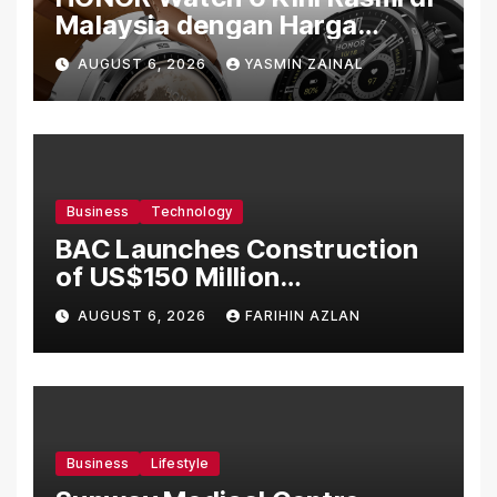
Malaysia dengan Harga
Bermula RM699
AUGUST 6, 2026
YASMIN ZAINAL
Business
Technology
BAC Launches Construction
of US$150 Million
Manufacturing Facility in
AUGUST 6, 2026
FARIHIN AZLAN
Malaysia
Business
Lifestyle