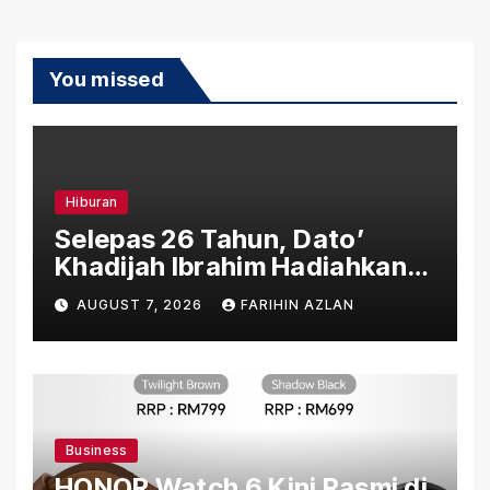
You missed
Hiburan
Selepas 26 Tahun, Dato’
Khadijah Ibrahim Hadiahkan
“Ibu Doa” sebagai Karya
AUGUST 7, 2026
FARIHIN AZLAN
Penuh Makna
Business
HONOR Watch 6 Kini Rasmi di