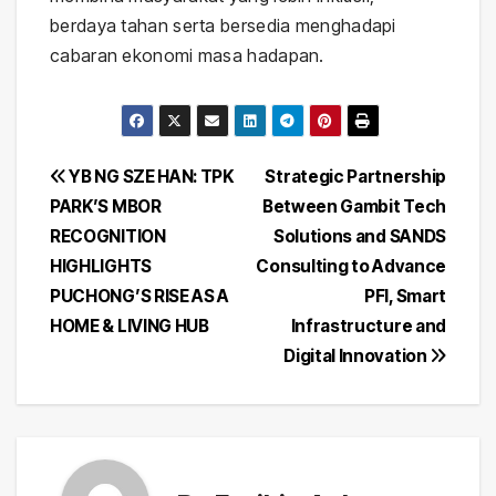
berdaya tahan serta bersedia menghadapi
cabaran ekonomi masa hadapan.
Post
YB NG SZE HAN: TPK
Strategic Partnership
PARK’S MBOR
Between Gambit Tech
navigation
RECOGNITION
Solutions and SANDS
HIGHLIGHTS
Consulting to Advance
PUCHONG’S RISE AS A
PFI, Smart
HOME & LIVING HUB
Infrastructure and
Digital Innovation