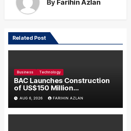
By
Farihin Azlan
Related Post
Business
Technology
BAC Launches Construction
of US$150 Million
Manufacturing Facility in
AUG 6, 2026
FARIHIN AZLAN
Malaysia