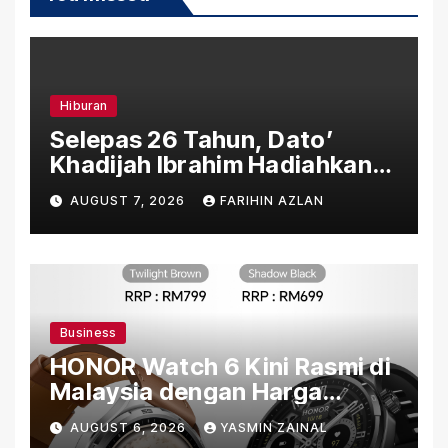
Hiburan
Selepas 26 Tahun, Dato’
Khadijah Ibrahim Hadiahkan
“Ibu Doa” sebagai Karya
AUGUST 7, 2026
FARIHIN AZLAN
Penuh Makna
Business
HONOR Watch 6 Kini Rasmi di
Malaysia dengan Harga
Bermula RM699
AUGUST 6, 2026
YASMIN ZAINAL