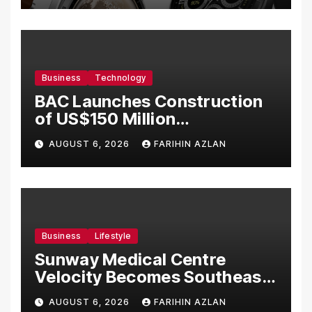
Business
Technology
BAC Launches Construction
of US$150 Million
Manufacturing Facility in
AUGUST 6, 2026
FARIHIN AZLAN
Malaysia
Business
Lifestyle
Sunway Medical Centre
Velocity Becomes Southeast
Asia’s First Hospital to
AUGUST 6, 2026
FARIHIN AZLAN
Introduce the Comprehensive