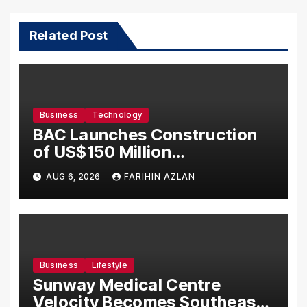
Related Post
Business
Technology
BAC Launches Construction
of US$150 Million
Manufacturing Facility in
AUG 6, 2026
FARIHIN AZLAN
Malaysia
Business
Lifestyle
Sunway Medical Centre
Velocity Becomes Southeast