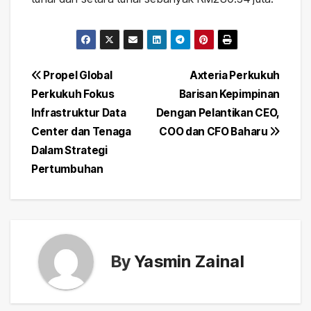
Post
Propel Global
Axteria Perkukuh
Perkukuh Fokus
Barisan Kepimpinan
navigation
Infrastruktur Data
Dengan Pelantikan CEO,
Center dan Tenaga
COO dan CFO Baharu
Dalam Strategi
Pertumbuhan
By
Yasmin Zainal