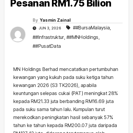
Pesanan RM1.75 Bilion
By
Yasmin Zainal
##BursaMalaysia
,
JUN 3, 2026
##Infrastruktur
,
##MNHoldings
,
##PusatData
MN Holdings Berhad mencatatkan pertumbuhan
kewangan yang kukuh pada suku ketiga tahun
kewangan 2026 (S3 TK2026), apabila
keuntungan selepas cukai (PAT) meningkat 28%
kepada RM21.33 juta berbanding RM16.69 juta
pada suku sama tahun lalu. Kumpulan turut
merekodkan peningkatan hasil sebanyak 57%
tahun ke tahun kepada RM200.07 juta daripada