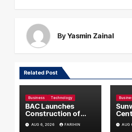
By
Yasmin Zainal
Related Post
Business
Technology
Busine
BAC Launches
Sunw
Construction of
Cent
US$150 Million
Bec
AUG 6, 2026
FARIHIN
AUG 
Manufacturing
Asia