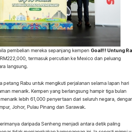
bila pembelian mereka sepanjang kempen
Goal!!! Untung R
 RM222,000, termasuk percutian ke Mexico dan peluang
ara langsung.
petang Rabu untuk mengikuti perjalanan selama lapan hari
aman menarik. Kempen yang berlangsung hampir tiga bulan
a menarik lebih 61,000 penyertaan dari seluruh negara, denga
umpur, Johor, Pulau Pinang dan Sarawak.
terimanya daripada Senheng menjadi antara detik paling
nar tidak menjangkakan kemenangan ini. Ia seperti mimpi 