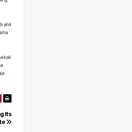
 ahli
saha
ekali
ta
ja
g Its
ate