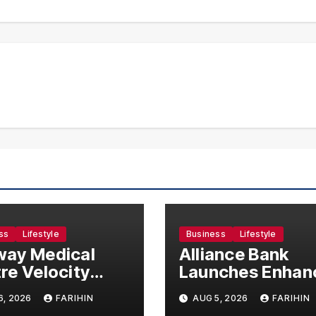
ss
Lifestyle
Business
Lifestyle
ay Medical
Alliance Bank
re Velocity
Launches Enhan
omes Southeast
Visa Virtual Cred
6, 2026
FARIHIN
AUG 5, 2026
FARIHIN
’s First Hospital
Card, Introduce