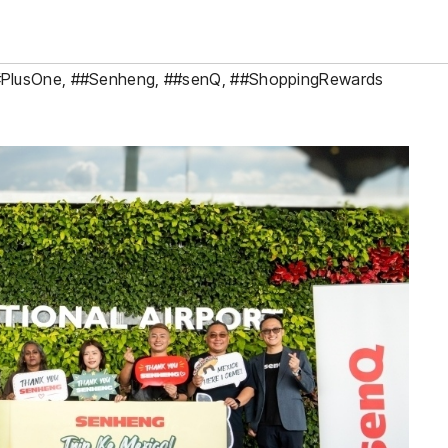
PlusOne
,
##Senheng
,
##senQ
,
##ShoppingRewards