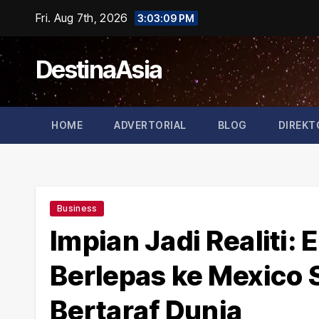
Skip
Fri. Aug 7th, 2026
3:03:09 PM
to
content
DestinaAsia
HOME
ADVERTORIAL
BLOG
DIREKT
Business
Impian Jadi Realiti
Berlepas ke Mexico 
Bertaraf Dunia