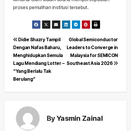
proses pemulihan institusi tersebut.
Post
Didie Shazry Tampil
Global Semiconductor
Dengan Nafas Baharu,
Leaders to Converge in
navigation
Menghidupkan Semula
Malaysia for SEMICON
Lagu Mendiang Lotter –
Southeast Asia 2026
“Yang Berlalu Tak
Berulang”
By
Yasmin Zainal