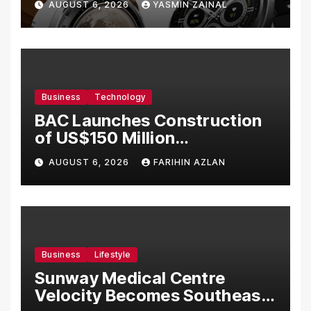
AUGUST 6, 2026
YASMIN ZAINAL
Business
Technology
BAC Launches Construction
of US$150 Million
Manufacturing Facility in
AUGUST 6, 2026
FARIHIN AZLAN
Malaysia
Business
Lifestyle
Sunway Medical Centre
Velocity Becomes Southeast