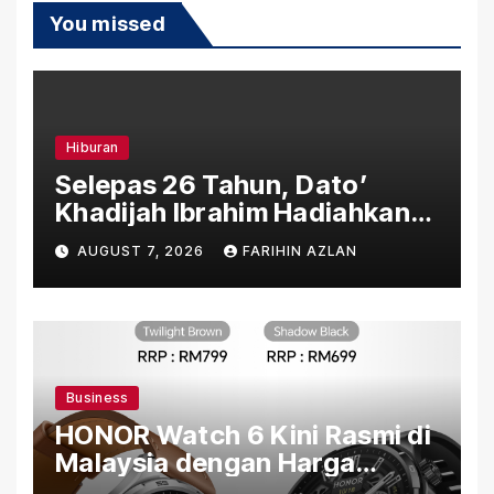
You missed
Hiburan
Selepas 26 Tahun, Dato’
Khadijah Ibrahim Hadiahkan
“Ibu Doa” sebagai Karya
AUGUST 7, 2026
FARIHIN AZLAN
Penuh Makna
Business
HONOR Watch 6 Kini Rasmi di
Malaysia dengan Harga
Bermula RM699