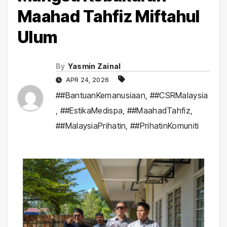
Maahad Tahfiz Miftahul
Ulum
By
Yasmin Zainal
APR 24, 2026
##BantuanKemanusiaan
,
##CSRMalaysia
,
##EstikaMedispa
,
##MaahadTahfiz
,
##MalaysiaPrihatin
,
##PrihatinKomuniti