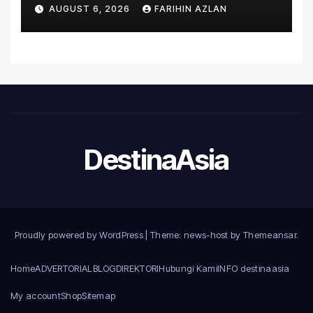
Asia’s First Hospital to
AUGUST 6, 2026
FARIHIN AZLAN
Introduce the Comprehensive
NORAV Clinical Management
System, Elevating Patient
Care Standards
DestinaAsia
Proudly powered by WordPress
|
Theme: news-host by
Themeansar
.
Home
ADVERTORIAL
BLOG
DIREKTORI
Hubungi Kami
INFO destinaasia
My account
Shop
Sitemap