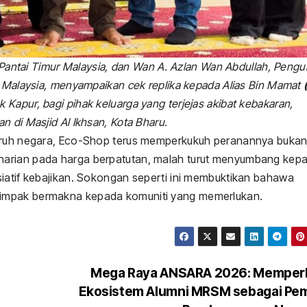
Pantai Timur Malaysia, dan Wan A. Azlan Wan Abdullah, Pengu
r Malaysia, menyampaikan cek replika kepada Alias Bin Mamat
apur, bagi pihak keluarga yang terjejas akibat kebakaran,
 di Masjid Al Ikhsan, Kota Bharu.
luruh negara, Eco-Shop terus memperkukuh peranannya buka
harian pada harga berpatutan, malah turut menyumbang kep
siatif kebajikan. Sokongan seperti ini membuktikan bahawa
 impak bermakna kepada komuniti yang memerlukan.
Mega Raya ANSARA 2026: Memper
Ekosistem Alumni MRSM sebagai Pe