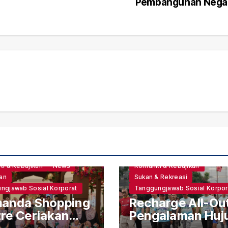
Pembangunan Nega
ign
Event
Kebajikan
ti & Kebajikan
News
Komuniti & Kebajikan
an
Sukan & Rekreasi
ngjawab Sosial Korporat
Tanggungjawab Sosial Korpor
manda Shopping
Recharge All-Ou
re Ceriakan
Pengalaman Huj