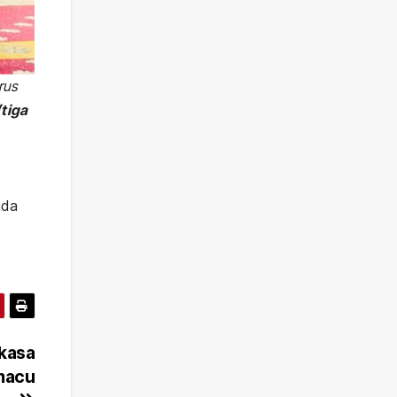
rus
(tiga
n
ada
kasa
macu