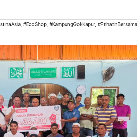
stinaAsia
,
#EcoShop
,
#KampungGokKapur
,
#PrihatinBersam