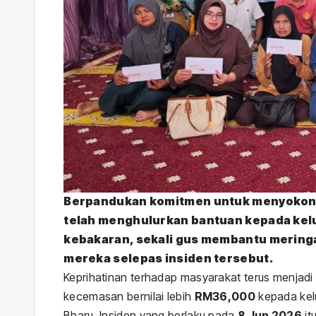
Berpandukan komitmen untuk menyokong 
telah menghulurkan bantuan kepada kelu
kebakaran, sekali gus membantu merin
mereka selepas insiden tersebut.
Keprihatinan terhadap masyarakat terus menjadi
kecemasan bernilai lebih
RM36,000
kepada kel
Bharu. Insiden yang berlaku pada
8 Jun 2026
it