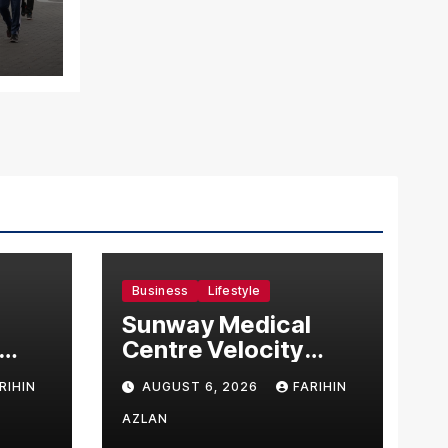
at
sh
Business
Lifestyle
Sunway Medical
Centre Velocity
Becomes Southeast
RIHIN
AUGUST 6, 2026
FARIHIN
Asia’s First Hospital
sia
to Introduce the
AZLAN