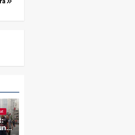
ra
at
t:
ung