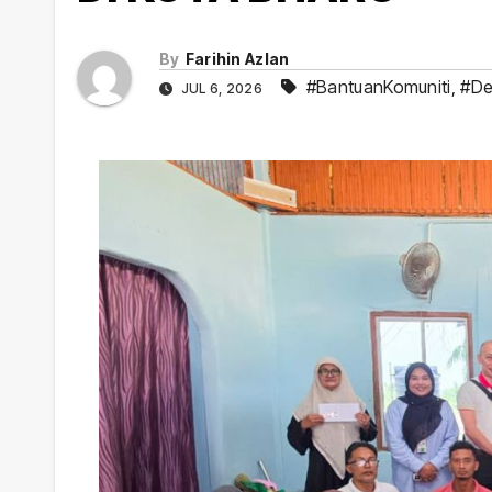
By
Farihin Azlan
#BantuanKomuniti
,
#De
JUL 6, 2026