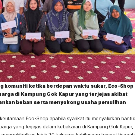
komuniti ketika berdepan waktu sukar, Eco-Shop
arga di Kampung Gok Kapur yang terjejas akibat
gankan beban serta menyokong usaha pemulihan
 keutamaan Eco-Shop apabila syarikat itu menyalurkan bantu
uarga yang terjejas dalam kebakaran di Kampung Gok Kapur,
u mengakibatkan lebih 20 keluarga kehilangan tempat tinggal 