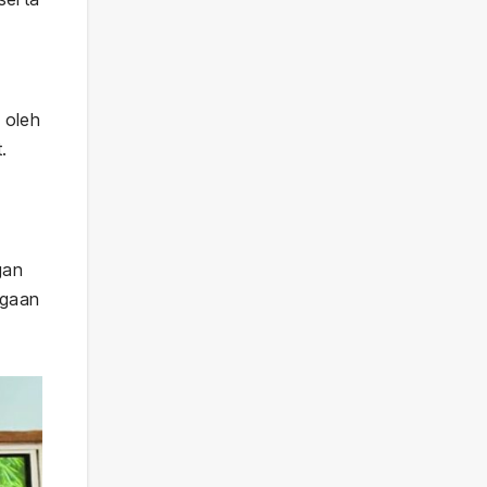
 oleh
.
gan
egaan