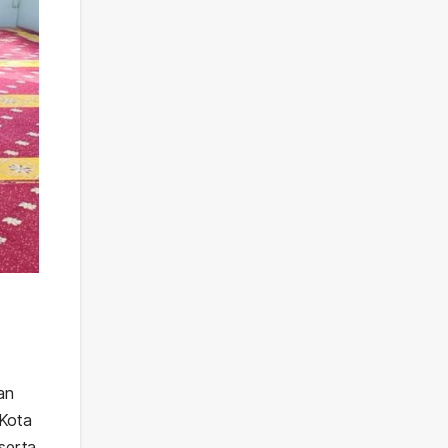
an
 Kota
serta