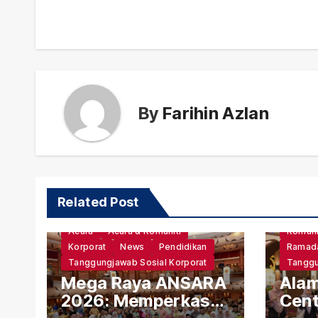
By
Farihin Azlan
Related Post
Campa
Acara
Acara & Komuniti
Komuni
Korporat
News
Pendidikan
Ramad
Tanggungjawab Sosial Korporat
Tanggu
Mega Raya ANSARA
Ala
2026: Memperkasa
Cent