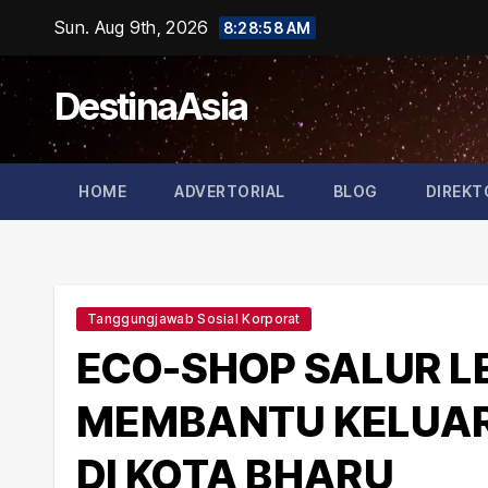
Skip
Sun. Aug 9th, 2026
8:28:59 AM
to
content
DestinaAsia
HOME
ADVERTORIAL
BLOG
DIREKT
Tanggungjawab Sosial Korporat
ECO-SHOP SALUR L
MEMBANTU KELUA
DI KOTA BHARU