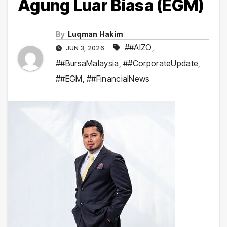
Agung Luar Biasa (EGM)
By
Luqman Hakim
##AIZO
,
JUN 3, 2026
##BursaMalaysia
,
##CorporateUpdate
,
##EGM
,
##FinancialNews