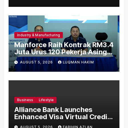
Microsoft World
Championships
Industry & Manufacturing
Manforce Raih Kontrak RM3.4
Juta Urus 120 Pekerja Asing
Untuk Orgabio Manufacturing
AUGUST 5, 2026
LUQMAN HAKIM
Business
Lifestyle
Alliance Bank Launches
Enhanced Visa Virtual Credit
Card, Introduces New Brand
AUGUST 5, 2026
FARIHIN AZLAN