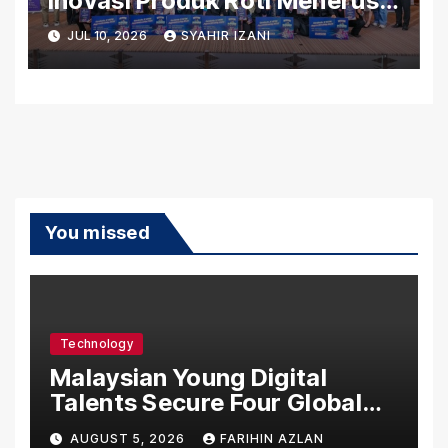
Inovasi Produk Roti Menerusi
Gardenia x UiTM
JUL 10, 2026
SYAHIR IZANI
Apprenticeship 2026
You missed
Technology
Malaysian Young Digital
Talents Secure Four Global
Awards at Adobe and
AUGUST 5, 2026
FARIHIN AZLAN