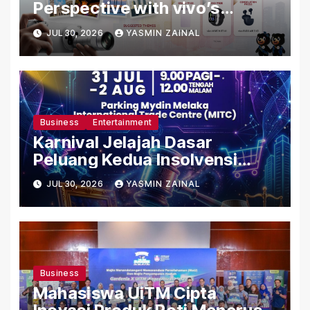
Perspective with vivo’s
Merdeka Photo Contest
JUL 30, 2026
YASMIN ZAINAL
Business
Entertainment
Karnival Jelajah Dasar
Peluang Kedua Insolvensi
2026 Meriahkan Mydin MITC
JUL 30, 2026
YASMIN ZAINAL
Melaka
Business
Mahasiswa UiTM Cipta