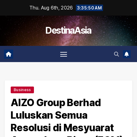
Skip
Thu. Aug 6th, 2026
3:35:51 AM
to
content
DestinaAsia
Business
AIZO Group Berhad
Luluskan Semua
Resolusi di Mesyuarat