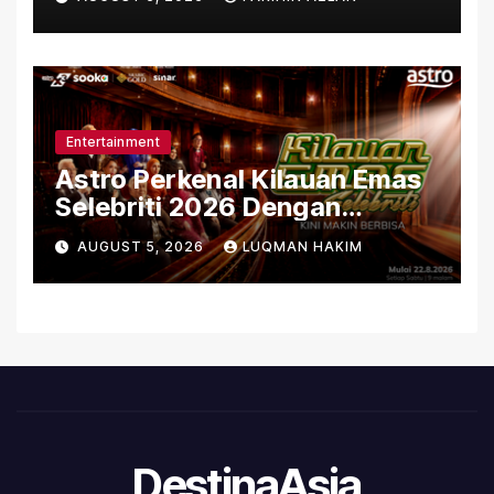
Ambassadors
Entertainment
Astro Perkenal Kilauan Emas
Selebriti 2026 Dengan
Konsep Baharu Berteraskan
AUGUST 5, 2026
LUQMAN HAKIM
Amal
DestinaAsia