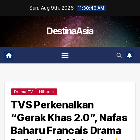
Skip
Sun. Aug 9th, 2026
11:30:46 AM
to
content
DestinaAsia
Drama TV
Hiburan
TVS Perkenalkan
“Gerak Khas 2.0”, Nafas
Baharu Francais Drama