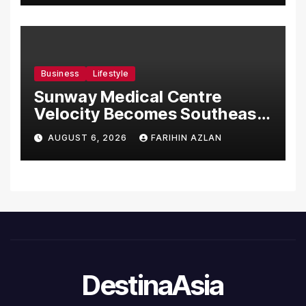
Business
Lifestyle
Sunway Medical Centre
Velocity Becomes Southeast
Asia’s First Hospital to
AUGUST 6, 2026
FARIHIN AZLAN
Introduce the Comprehensive
NORAV Clinical Management
System, Elevating Patient
Care Standards
DestinaAsia