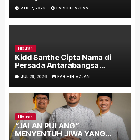
“Ibu Doa” sebagai Karya
AUG 7, 2026
FARIHIN AZLAN
Penuh Makna
Hiburan
Kidd Santhe Cipta Nama di
Persada Antarabangsa
Menerusi “Aku Level Lain”
JUL 29, 2026
FARIHIN AZLAN
Hiburan
“JALAN PULANG”
MENYENTUH JIWA YANG