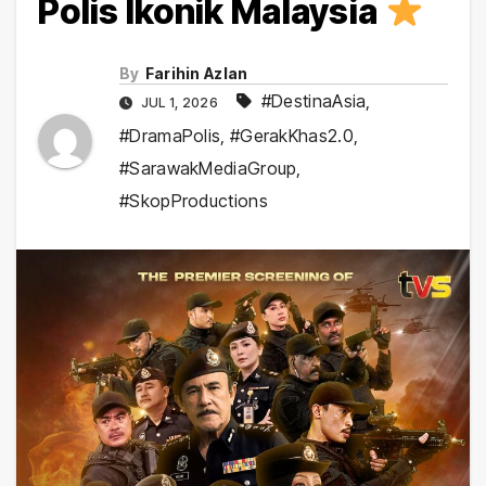
Polis Ikonik Malaysia
By
Farihin Azlan
#DestinaAsia
,
JUL 1, 2026
#DramaPolis
,
#GerakKhas2.0
,
#SarawakMediaGroup
,
#SkopProductions