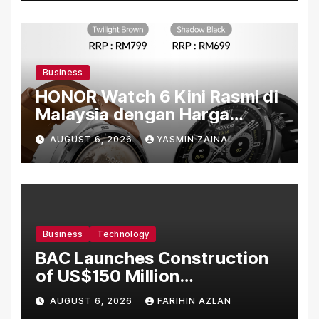
Business
HONOR Watch 6 Kini Rasmi di
Malaysia dengan Harga
Bermula RM699
AUGUST 6, 2026
YASMIN ZAINAL
Business
Technology
BAC Launches Construction
of US$150 Million
Manufacturing Facility in
AUGUST 6, 2026
FARIHIN AZLAN
Malaysia