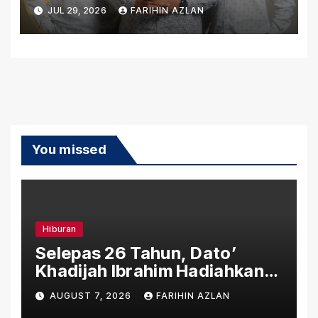
TERLUKA
JUL 29, 2026
FARIHIN AZLAN
You missed
Hiburan
Selepas 26 Tahun, Dato’
Khadijah Ibrahim Hadiahkan
“Ibu Doa” sebagai Karya
AUGUST 7, 2026
FARIHIN AZLAN
Penuh Makna