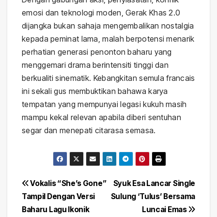
emosi dan teknologi moden, Gerak Khas 2.0
dijangka bukan sahaja mengembalikan nostalgia
kepada peminat lama, malah berpotensi menarik
perhatian generasi penonton baharu yang
menggemari drama berintensiti tinggi dan
berkualiti sinematik. Kebangkitan semula francais
ini sekali gus membuktikan bahawa karya
tempatan yang mempunyai legasi kukuh masih
mampu kekal relevan apabila diberi sentuhan
segar dan menepati citarasa semasa.
Post
Vokalis “She’s Gone”
Syuk Esa Lancar Single
Tampil Dengan Versi
Sulung ‘Tulus’ Bersama
navigation
Baharu Lagu Ikonik
Luncai Emas