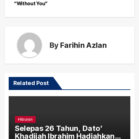
“Without You”
By
Farihin Azlan
Related Post
Hiburan
Selepas 26 Tahun, Dato’
Khadijah Ibrahim Hadiahkan